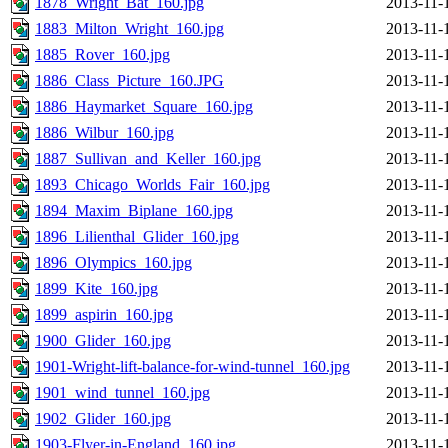
1878_Wright_Bat_160.jpg
2013-11-
1883_Milton_Wright_160.jpg
2013-11-
1885_Rover_160.jpg
2013-11-
1886_Class_Picture_160.JPG
2013-11-
1886_Haymarket_Square_160.jpg
2013-11-
1886_Wilbur_160.jpg
2013-11-
1887_Sullivan_and_Keller_160.jpg
2013-11-
1893_Chicago_Worlds_Fair_160.jpg
2013-11-
1894_Maxim_Biplane_160.jpg
2013-11-
1896_Lilienthal_Glider_160.jpg
2013-11-
1896_Olympics_160.jpg
2013-11-
1899_Kite_160.jpg
2013-11-
1899_aspirin_160.jpg
2013-11-
1900_Glider_160.jpg
2013-11-
1901-Wright-lift-balance-for-wind-tunnel_160.jpg
2013-11-
1901_wind_tunnel_160.jpg
2013-11-
1902_Glider_160.jpg
2013-11-
1903-Flyer-in-England_160.jpg
2013-11-