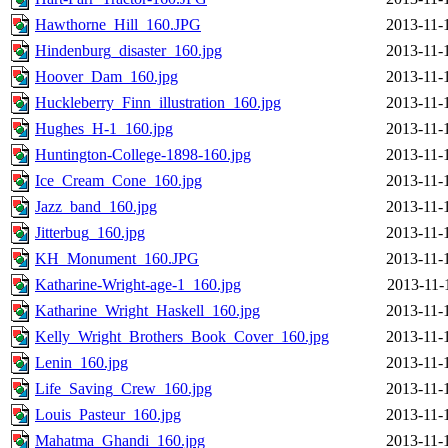
Hawthorne_Hill_160.JPG
2013-11-
Hindenburg_disaster_160.jpg
2013-11-
Hoover_Dam_160.jpg
2013-11-
Huckleberry_Finn_illustration_160.jpg
2013-11-
Hughes_H-1_160.jpg
2013-11-
Huntington-College-1898-160.jpg
2013-11-
Ice_Cream_Cone_160.jpg
2013-11-
Jazz_band_160.jpg
2013-11-
Jitterbug_160.jpg
2013-11-
KH_Monument_160.JPG
2013-11-
Katharine-Wright-age-1_160.jpg
2013-11-
Katharine_Wright_Haskell_160.jpg
2013-11-
Kelly_Wright_Brothers_Book_Cover_160.jpg
2013-11-
Lenin_160.jpg
2013-11-
Life_Saving_Crew_160.jpg
2013-11-
Louis_Pasteur_160.jpg
2013-11-
Mahatma_Ghandi_160.jpg
2013-11-