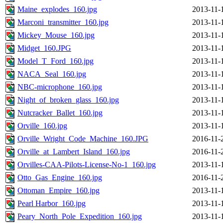
Maine_explodes_160.jpg
2013-11-
Marconi_transmitter_160.jpg
2013-11-
Mickey_Mouse_160.jpg
2013-11-
Midget_160.JPG
2013-11-
Model_T_Ford_160.jpg
2013-11-
NACA_Seal_160.jpg
2013-11-
NBC-microphone_160.jpg
2013-11-
Night_of_broken_glass_160.jpg
2013-11-
Nutcracker_Ballet_160.jpg
2013-11-
Orville_160.jpg
2013-11-
Orville_Wright_Code_Machine_160.JPG
2016-11-
Orville_at_Lambert_Island_160.jpg
2016-11-
Orvilles-CAA-Pilots-License-No-1_160.jpg
2013-11-
Otto_Gas_Engine_160.jpg
2016-11-
Ottoman_Empire_160.jpg
2013-11-
Pearl Harbor_160.jpg
2013-11-
Peary_North_Pole_Expedition_160.jpg
2013-11-