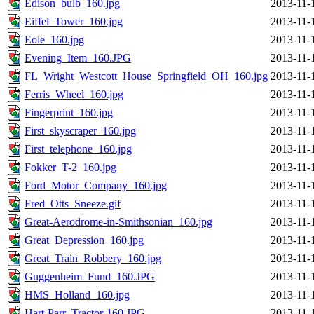
Edison_bulb_160.jpg
2013-11-
Eiffel_Tower_160.jpg
2013-11-
Eole_160.jpg
2013-11-
Evening_Item_160.JPG
2013-11-
FL_Wright_Westcott_House_Springfield_OH_160.jpg
2013-11-
Ferris_Wheel_160.jpg
2013-11-
Fingerprint_160.jpg
2013-11-
First_skyscraper_160.jpg
2013-11-
First_telephone_160.jpg
2013-11-
Fokker_T-2_160.jpg
2013-11-
Ford_Motor_Company_160.jpg
2013-11-
Fred_Otts_Sneeze.gif
2013-11-
Great-Aerodrome-in-Smithsonian_160.jpg
2013-11-
Great_Depression_160.jpg
2013-11-
Great_Train_Robbery_160.jpg
2013-11-
Guggenheim_Fund_160.JPG
2013-11-
HMS_Holland_160.jpg
2013-11-
Hart-Parr_Tractor-160.JPG
2013-11-