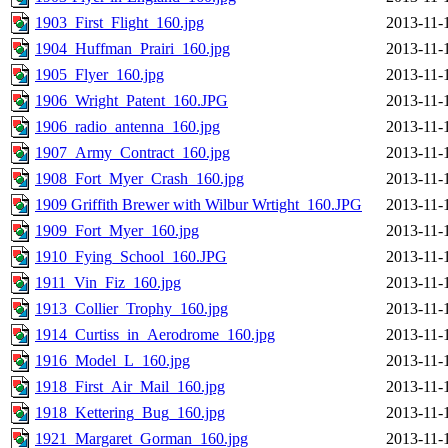
1903_First_Flight_160.jpg
2013-11-
1904_Huffman_Prairi_160.jpg
2013-11-
1905_Flyer_160.jpg
2013-11-
1906_Wright_Patent_160.JPG
2013-11-
1906_radio_antenna_160.jpg
2013-11-
1907_Army_Contract_160.jpg
2013-11-
1908_Fort_Myer_Crash_160.jpg
2013-11-
1909 Griffith Brewer with Wilbur Wrtight_160.JPG
2013-11-
1909_Fort_Myer_160.jpg
2013-11-
1910_Fying_School_160.JPG
2013-11-
1911_Vin_Fiz_160.jpg
2013-11-
1913_Collier_Trophy_160.jpg
2013-11-
1914_Curtiss_in_Aerodrome_160.jpg
2013-11-
1916_Model_L_160.jpg
2013-11-
1918_First_Air_Mail_160.jpg
2013-11-
1918_Kettering_Bug_160.jpg
2013-11-
1921_Margaret_Gorman_160.jpg
2013-11-