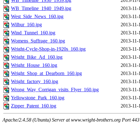
WB_Timeline_1930_1939.jpg
2013-11-
WB_Timeline_1940_1949.jpg
2013-11-
West_Side_News_160.jpg
2013-11-
Wilbur_160.jpg
2013-11-
Wind_Tunnel_160.jpg
2013-11-
Womens_Suffrage_160.jpg
2013-11-
Wright-Cycle-Shop-in-1920s_160.jpg
2013-11-
Wright_Bike_Ad_160.jpg
2013-11-
Wright_House_160.jpg
2013-11-
Wright_Shop_at_Dearborn_160.jpg
2013-11-
Wright_factory_160.jpg
2013-11-
Wrong_Way_Corrigan_visits_Flyer_160.jpg
2013-11-
Yellowstone_Park_160.jpg
2013-11-
Zipper_Patent_160.jpg
2013-11-
Apache/2.4.58 (Ubuntu) Server at www.wright-brothers.org Port 443