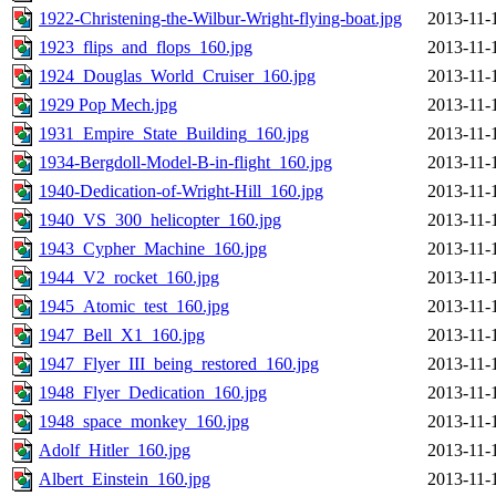
1922-Christening-the-Wilbur-Wright-flying-boat.jpg
2013-11-
1923_flips_and_flops_160.jpg
2013-11-
1924_Douglas_World_Cruiser_160.jpg
2013-11-
1929 Pop Mech.jpg
2013-11-
1931_Empire_State_Building_160.jpg
2013-11-
1934-Bergdoll-Model-B-in-flight_160.jpg
2013-11-
1940-Dedication-of-Wright-Hill_160.jpg
2013-11-
1940_VS_300_helicopter_160.jpg
2013-11-
1943_Cypher_Machine_160.jpg
2013-11-
1944_V2_rocket_160.jpg
2013-11-
1945_Atomic_test_160.jpg
2013-11-
1947_Bell_X1_160.jpg
2013-11-
1947_Flyer_III_being_restored_160.jpg
2013-11-
1948_Flyer_Dedication_160.jpg
2013-11-
1948_space_monkey_160.jpg
2013-11-
Adolf_Hitler_160.jpg
2013-11-
Albert_Einstein_160.jpg
2013-11-