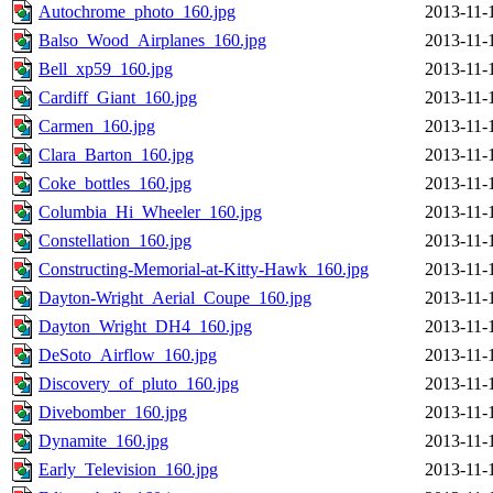
Autochrome_photo_160.jpg
2013-11-
Balso_Wood_Airplanes_160.jpg
2013-11-
Bell_xp59_160.jpg
2013-11-
Cardiff_Giant_160.jpg
2013-11-
Carmen_160.jpg
2013-11-
Clara_Barton_160.jpg
2013-11-
Coke_bottles_160.jpg
2013-11-
Columbia_Hi_Wheeler_160.jpg
2013-11-
Constellation_160.jpg
2013-11-
Constructing-Memorial-at-Kitty-Hawk_160.jpg
2013-11-
Dayton-Wright_Aerial_Coupe_160.jpg
2013-11-
Dayton_Wright_DH4_160.jpg
2013-11-
DeSoto_Airflow_160.jpg
2013-11-
Discovery_of_pluto_160.jpg
2013-11-
Divebomber_160.jpg
2013-11-
Dynamite_160.jpg
2013-11-
Early_Television_160.jpg
2013-11-