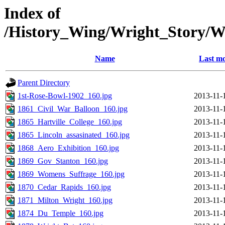
Index of
/History_Wing/Wright_Story/W
Name
Last mo
Parent Directory
1st-Rose-Bowl-1902_160.jpg
2013-11-
1861_Civil_War_Balloon_160.jpg
2013-11-
1865_Hartville_College_160.jpg
2013-11-
1865_Lincoln_assasinated_160.jpg
2013-11-
1868_Aero_Exhibition_160.jpg
2013-11-
1869_Gov_Stanton_160.jpg
2013-11-
1869_Womens_Suffrage_160.jpg
2013-11-
1870_Cedar_Rapids_160.jpg
2013-11-
1871_Milton_Wright_160.jpg
2013-11-
1874_Du_Temple_160.jpg
2013-11-